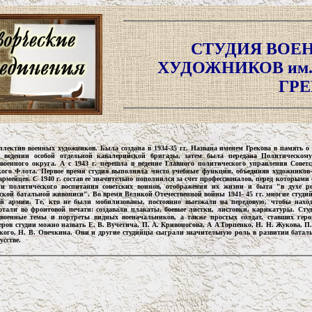
СТУДИЯ ВОЕ
ХУДОЖНИКОВ им. 
ГРЕ
ллектив военных художников. Была создана в 1934-35 гг. Названа именем Грекова в память о
в ведении особой отдельной кавалерийской бригады, затем была передана Политическом
военного округа. А с 1943 г. перешла в ведение Главного политического управления Сове
ого Флота. Первое время студия выполняла чисто учебные функции, объединяя художников
рмейцев. С 1940 г. состав ее значительно пополнился за счет профессионалов, перед которыми 
 и политического воспитания советских воинов, отображения их жизни и быта "в духе ре
ской батальной живописи". Во время Великой Отечественной войны 1941- 45 гг. многие студи
ей армии. Те, кто не были мобилизованы, постоянно выезжали на передовую, чтобы наход
отали во фронтовой печати: создавали плакаты, боевые листки, листовки, карикатуры. Ст
военные темы и портреты видных военачальников, а также простых солдат, ставших геро
еров студии можно назвать Е. В. Вучетича, П. А. Кривоногова, А А Горпенко, Н. Н. Жукова, П.
кого, Н. В. Овечкина. Они и другие студийцы сыграли значительную роль в развитии батал
усстве.