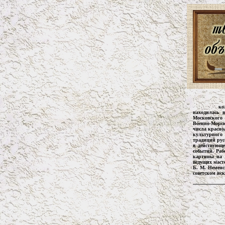
ко
находилась 
Московского 
Военно-Морск
числа красноа
культурного
традиций рус
в действующ
событий. Раб
картины на 
ведущих маст
Б. М. Неменс
советском иск