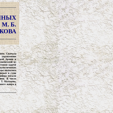
ННЫХ
М. Б.
КОВА
 нем. Сначала
у управлению
тской Армии и
-любителей из
стояли задачи
алистических
йцы оказались
иться в гуще
удийцы писали
ями. В числе
 Т. Мальцева,
ьного жанра в