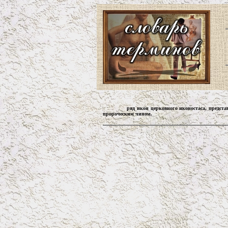
ряд икон церковного иконостаса, предста
пророческим чином.