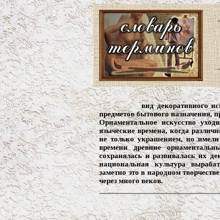
вид декоративного и
предметов бытового назначения, п
Орнаментальное искусство уход
языческие времена, когда различ
не только украшением, но имели 
времени древние орнаментальн
сохранялась и развивалась их д
национальная культура вырабат
заметно это в народном творчеств
через много веков.