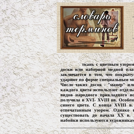
ткань с цветным узором
доски или наборной медной пла
заключается в том, что покрыт
ударяют по форме специальным мол
Число таких досок - "манер" или
каждого цвета используют отдель
видов народного прикладного ис
получила в XVI- XVIII вв. Особе
синего цвета. С конца XVIII в
отпечатанным узором. Однако 
существовать до начала XX в.
набойки используются художникам