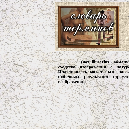
(лат. illusorius - обм
сходства изображения с натуро
Иллюзорность может быть расс
побочным результатом стрем
изображения.