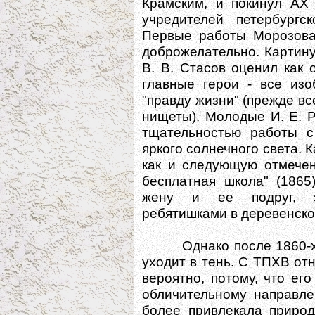
Крамским, и покинул АХ 
учредителей петербургск
Первые работы Морозова 
доброжелательно. Картину
В. В. Стасов оценил как 
главные герои - все изо
"правду жизни" (прежде вс
нищеты). Молодые И. Е. 
тщательностью работы с
яркого солнечного света. К
как и следующую отмечен
бесплатная школа" (1865
жену и ее подруг, з
ребятишками в деревенско
Однако после 1860-х гг
уходит в тень. С ТПХВ отн
вероятно, потому, что ег
обличительному направле
более привлекала природ