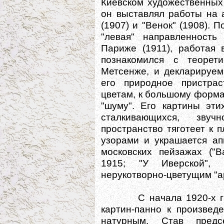
Киевском художественных 
он выставлял работы на 
(1907) и "Венок" (1908). П
"левая" направленность
Париже (1911), работая 
познакомился с теорет
Метсенже, и декларируем
его природное пристра
цветам, к большому форма
"шуму". Его картины эти
сталкивающихся, зву
пространство тяготеет к п
узорами и украшается ап
московских пейзажах ("В
1915; "У Иверской", 
нерукотворно-цветущим "а
С начала 1920-х гг. Л
картин-панно к произве
натурным. Став предс