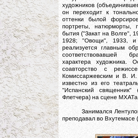
художников (объединившего
он переходит к тональн
оттенки былой форсиров
портреты, натюрморты,
бытия ("Закат на Волге", 
1928; "Овощи", 1933, и 
реализуется главным об
соответствовавшей бра
характера художника. 
соавторство с режисс
Комиссаржевским и В. И.
известно из его театрал
"Испанский священник"
Флетчера) на сцене МХАТа 
Занимался Лентулов и 
преподавал во Вхутемасе (с