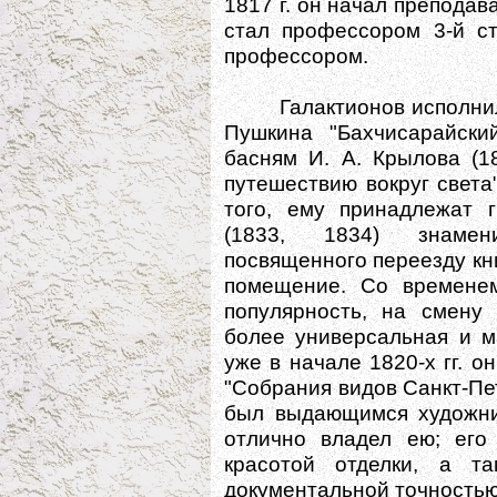
1817 г. он начал преподав
стал профессором 3-й ст
профессором.
Галактионов исполнил п
Пушкина "Бахчисарайски
басням И. А. Крылова (1
путешествию вокруг света
того, ему принадлежат 
(1833, 1834) знамени
посвященного переезду кн
помещение. Со временем
популярность, на смену
более универсальная и м
уже в начале 1820-х гг. 
"Собрания видов Санкт-Пет
был выдающимся художни
отлично владел ею; его
красотой отделки, а т
документальной точностью