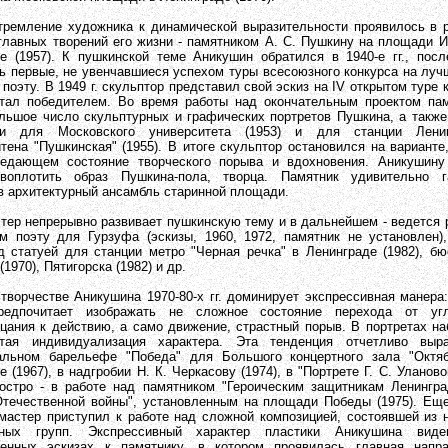
ие художника к динамической выразительности проявилось в р
главных творений его жизни - памятником А. С. Пушкину на площади И
е (1957). К пушкинской теме Аникушин обратился в 1940-е гг., посл
ь первые, не увенчавшиеся успехом туры всесоюзного конкурса на луч
поэту. В 1949 г. скульптор представил свой эскиз на IV открытом туре к
тал победителем. Во время работы над окончательным проектом пам
льшое число скульптурных и графических портретов Пушкина, а такж
ии для Московского университета (1953) и для станции Ленин
тена "Пушкинская" (1955). В итоге скульптор остановился на варианте
редающем состояние творческого порыва и вдохновения. Аникушину
воплотить образ Пушкина-пола, творца. Памятник удивительно г
в архитектурный ансамбль старинной площади.
епрерывно развивает пушкинскую тему и в дальнейшем - ведется р
м поэту для Гурзуфа (эскизы, 1960, 1972, памятник не установлен)
ад статуей для станции метро "Черная речка" в Ленинграде (1982), б
1970), Пятигорска (1982) и др.
стве Аникушина 1970-80-х гг. доминирует экспрессивная манера:
редпочитает изображать не сложное состояние перехода от угл
цания к действию, а само движение, страстный порыв. В портретах н
утая индивидуализация характера. Эта тенденция отчетливо выр
альном барельефе "Победа" для Большого концертного зала "Октяб
 (1967), в надгробии Н. К. Черкасову (1974), в "Портрете Г. С. Уланово
остро - в работе над памятником "Героическим защитникам Ленингр
течественной войны", установленным на площади Победы (1975). Ещ
. мастер приступил к работе над сложной композицией, состоявшей из 
рных групп. Экспрессивный характер пластики Аникушина ви
ленных эскизах к памятнику, в котором проявилась главная напра