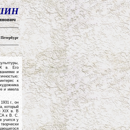
ШИН
тинович
, Петербург
кульптуры,
XX в. Его
ваниями и
тичностью;
интерес к
художника
те и имела
931 г., он
а, который
 XIX в. В
СА к В. С.
е учится у
 творчески
ыдающегося