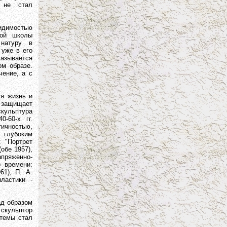
 не стал
идимостью
кой школы
 натуру в
 уже в его
казывается
м образе.
чение, а с
я жизнь и
н защищает
кульптура
-60-х гг.
ичностью,
глубоким
 "Портрет
обе 1957),
апряженно-
 времени:
61), П. А.
ластики -
д образом
 скульптор
 темы стал