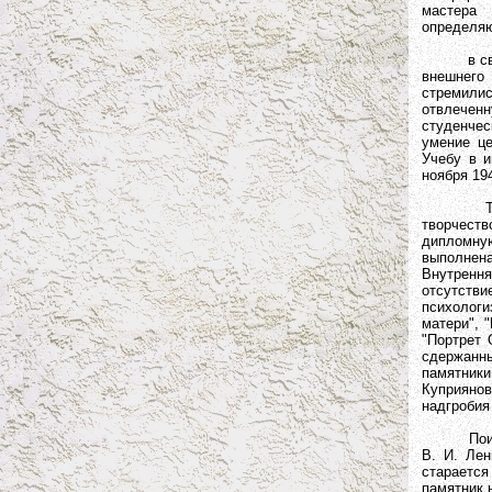
мастера 
определя
в своем 
внешнего
стремили
отвлеченн
студенчес
умение це
Учебу в и
ноября 19
Только п
творчеств
дипломну
выполнен
Внутренн
отсутст
психологи
матери", "
"Портрет 
сдержанны
памятники
Куприяно
надгробия 
Поисками
В. И. Лен
старается
памятник 