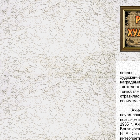
явилось 
художниче
наградами
тяготея 
тонкостя
отразилас
своим сле
Аникушин 
начал зан
познакоми
1935 г. А
Богатырев
В. А. Син
интерпрет