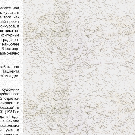
аботе над
с кусств в
е того как
ший проект
онкурса, в
ятника он
е фигурные
градского
, наиболее
 блестяще
армонично
абота над
, Ташкента
юстами для
 художник
убленного
аблюдается
азилась в
рьский" в
й" (1981) и
ада в годы
е в начале
нескольких
ден уже в
вленность