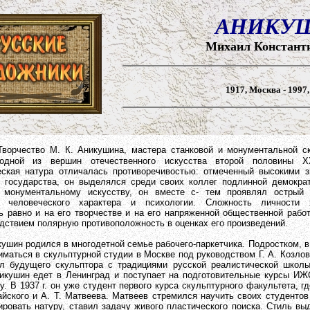
АНИКУ
Михаил Констан
1917, Москва - 1997
Творчество М. К. Аникушина, мастера станковой и монументальной с
одной из вершин отечественного искусства второй половины 
ская натура отличалась противоречивостью: отмеченный высокими з
 государства, он выделялся среди своих коллег подлинной демокра
к монументальному искусству, он вместе с- тем проявлял острый 
м человеческого характера и психологии. Сложность личности 
ь равно и на его творчестве и на его напряженной общественной рабо
дствием полярную противоположность в оценках его произведений.
родился в многодетной семье рабочего-паркетчика. Подростком, в 1
иматься в скульптурной студии в Москве под руководством Г. А. Козлов
л будущего скульптора с традициями русской реалистической школы
никушин едет в Ленинград и поступает на подготовительные курсы ИЖ
у. В 1937 г. он уже студент первого курса скульптурного факультета, гд
айского и А. Т. Матвеева. Матвеев стремился научить своих студентов
ировать натуру, ставил задачу живого пластического поиска. Стиль в