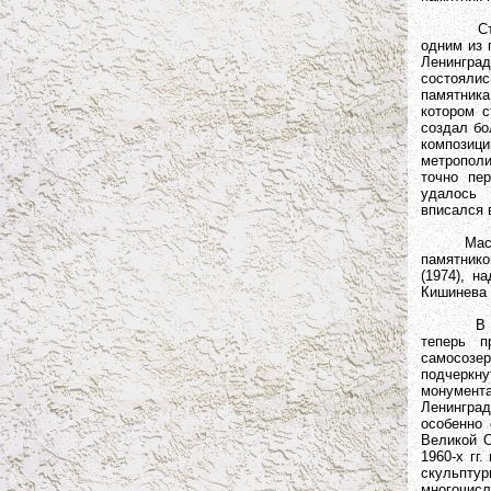
Стремлен
одним из 
Ленинград
состоялис
памятника 
котором с
создал бо
композиц
метрополи
точно пе
удалось 
вписался 
Мастер н
памятнико
(1974), н
Кишинева (
В творче
теперь п
самосозер
подчеркн
монумент
Ленинграде
особенно 
Великой О
1960-х гг
скульпту
многочис