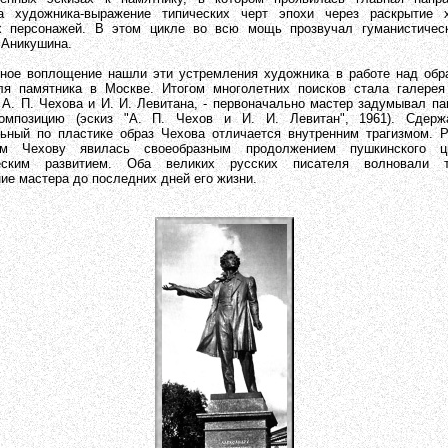
ва художника-выражение типических черт эпохи через раскрытие х
х персонажей. В этом цикле во всю мощь прозвучал гуманистичес
 Аникушина.
лощение нашли эти устремления художника в работе над обра
я памятника в Москве. Итогом многолетних поисков стала галерея 
 А. П. Чехова и И. И. Левитана, - первоначально мастер задумывал па
омпозицию (эскиз "А. П. Чехов и И. И. Левитан", 1961). Сдерж
ьный по пластике образ Чехова отличается внутренним трагизмом. 
ом Чехову явилась своеобразным продолжением пушкинского ц
еским развитием. Оба великих русских писателя волновали т
ие мастера до последних дней его жизни.