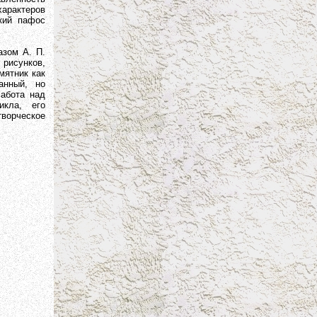
арактеров
кий пафос
зом А. П.
рисунков,
мятник как
анный, но
Работа над
икла, его
ворческое