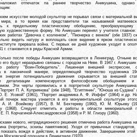
наложил отпечаток па раннее творчество Аникушина, однако
ющим:
искусстве молодой скульптор не порывал связи с материальной в
 мира, в то время как представители так называемой матвеевс
сь к предельному пластическому обобщению, преобразующему
ую художественную форму. Но Аникушин перенял у учителя главное:
ких работах "Девочка с козленком", "Пионерка с венком" (обе 1937) с
льно видеть натуру и воплощать свое видение в ярком пластическо
нституте прервала война. С первых ее дней художник уходит в опол
41 г. становится в ряды Красной Армии.
осле победы Аникушин возвращается в Ленинград. Отныне вс
о его будут неразрывно связаны с городом на Неве. В 1947 г. Аникуши
ю работу "Воин-Победитель". Лишенная внешней экспрессии, с
а в лаконичной манере, определяющей творчество художника 1940
яя энергия потенциального движения скрывается за внешней стат
вие детализации компенсируется философским обобщением и 
змом. Эти черты проявились и в портретной скульптуре Аникушина:
Портрет П. А. Куприянова" (обе 1948), "Египтянин", "Юноша из Судана" (
О. Е. Усовой" (1961), "Портрет академика А. Ф. Иоффе" (1964) и др. Н
й почерк мастера узнается в его монументальной скульптуре этого
 А. И. .Воейкову (1957), В. М. Бехтереву (1960), Ю. М. Юрьеву (19
ву (1968). Следует отметить и работы в области мемориальной п
Е. П. Корчагиной-Александровской (1958) и Р. М. Глиэру (1960).
 нового, нетрадиционного решения отмечена работа Аникушина на
ина (портреты, эскизы памятников). Уходя от привычных стандартов,
 показать вождя в действии, в активном движении. Завершением этой
на Московской площади в Ленинграде (1970).