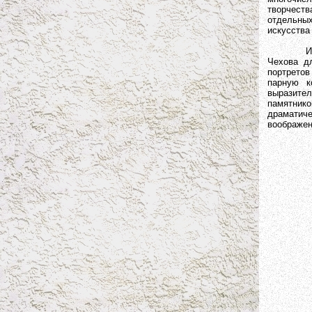
творчест
отдельны
искусства
Иное воп
Чехова дл
портретов
парную к
выразител
памятник
драматич
воображен