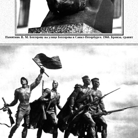
Памятник В. М. Бехтереву на улице Бехтерева в Санкт-Петербурге. 1960. Бронза, гранит